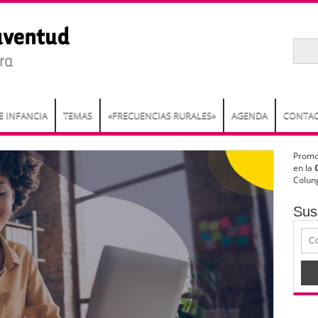
E INFANCIA
TEMAS
«FRECUENCIAS RURALES»
AGENDA
CONTAC
Promo
en la
Colung
Sus