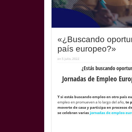
«¿Buscando oportun
país europeo?»
en 5 julio, 2022
¿Estás buscando oportun
Jornadas de Empleo Euro
Y si estás buscando empleo en otro país e
empleo en promueven a lo largo del año,
te 
moverte de casa y participa en procesos de
se celebran varias
jornadas de empleo eur