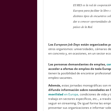
EURES es la red de cooperación
Europea para facilitar la libre 
distintos tipos de encuentros s
dar a conocer oportunidades de 
países de la Red.
Los
European Job Days
están organizados p
otros organismos: universidades, cámaras de 
en concreto y, en ocasiones, en un sector ec
Las personas demandantes de empleo,
com
acceder a ofertas de empleo de toda Euro
tienen la posibilidad de encontrar profesional
empleo vacantes.
Además,
estas jornadas monográficas son m
difunde información sobre novedades en 
movilidad
en Europa,
condiciones de vida y 
trabajo en sectores específicos, etc.., a tra
seguir en streaming. De igual forma las empr
presentar sus organizaciones e informar sobre