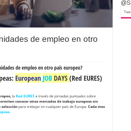
@Sí
Twe
idades de empleo en otro
idades de empleo en otro país europeo?
peas:
European
JOB
DAYS
(Red EURES)
uropeo,
la
Red EURES
a través de jornadas puntuales sobre
permiten conocer otros mercados de trabajo europeos sin
 selección
para trabajar en cualquier país de Europa.
Cada mes
opeas.