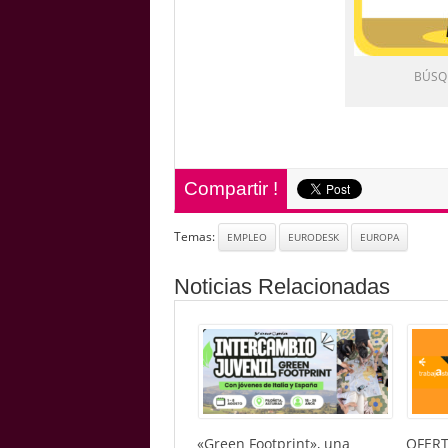
BÚSQ
Compartir !
Temas:
EMPLEO
EURODESK
EUROPA
Noticias Relacionadas
«Green Footprint», una
OFERT